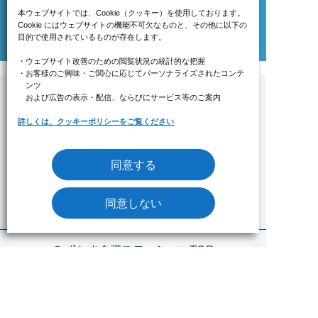
本ウェブサイトでは、Cookie（クッキー）を使用しております。
Cookie にはウェブサイトの機能不可欠なものと、その他に以下の
目的で使用されているものが存在します。
・ウェブサイト改善のための閲覧状況の統計的な把握
・お客様のご興味・ご関心に応じてパーソナライズされたコンテ
ンツ
および広告の表示・配信、ならびにサービス等のご案内
詳しくは、クッキーポリシーをご覧ください
みずたま介護ステーションについて
トピックス
同意する
6つの魅力
同意しない
ステーション情報
みずたま介護ステーションTOP
ステーション一覧
NEWS