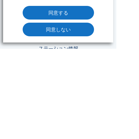
同意する
みずたま介護ステーションについて
トピックス
同意しない
6つの魅力
ステーション情報
みずたま介護ステーションTOP
ステーション一覧
NEWS
採用情報