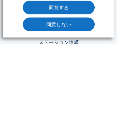
みずたま介護ステーションについて
同意する
トピックス
同意しない
6つの魅力
ステーション情報
みずたま介護ステーションTOP
ステーション一覧
NEWS
採用情報
会社概要