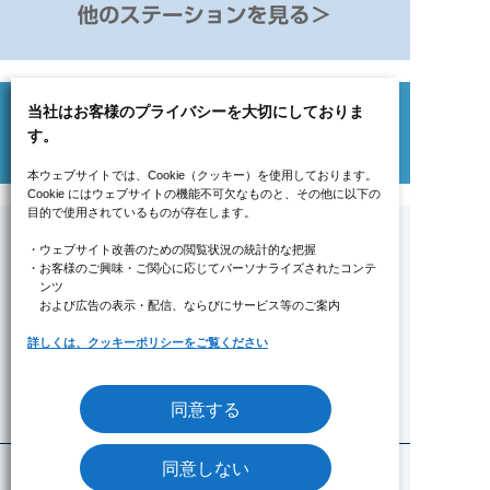
当社はお客様のプライバシーを大切にしておりま
す。
本ウェブサイトでは、Cookie（クッキー）を使用しております。
Cookie にはウェブサイトの機能不可欠なものと、その他に以下の
目的で使用されているものが存在します。
・ウェブサイト改善のための閲覧状況の統計的な把握
・お客様のご興味・ご関心に応じてパーソナライズされたコンテ
ンツ
みずたま介護ステーションについて
および広告の表示・配信、ならびにサービス等のご案内
トピックス
詳しくは、クッキーポリシーをご覧ください
6つの魅力
同意する
ステーション情報
同意しない
みずたま介護ステーションTOP