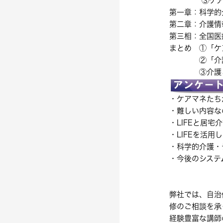
③ケ
第一章：科学的
第二章：介護情
第三相：全国医
まとめ ①「ケ
②「介護情報
③介護と医療
・ケアマネたち
・難しい内容な
・
LIFE
と居宅介
・
LIFE
を活用し
・科学的介護・
・今後のシステ
弊社では、自治
修のご相談を承
経験豊富な講師