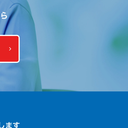
ら
します