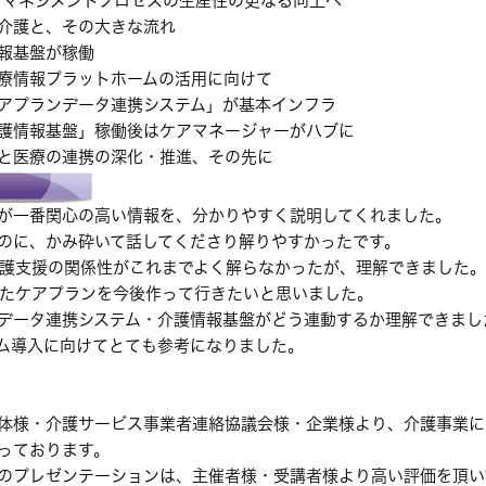
アマネジメントプロセスの生産性の更なる向上へ
介護と、その大きな流れ
報基盤が稼働
療情報プラットホームの活用に向けて
アプランデータ連携システム」が基本インフラ
基盤」稼働後はケアマネージャーがハブに
の連携の深化・推進、その先に
が一番関心の高い情報を、分かりやすく説明してくれました。
のに、かみ砕いて話してくださり解りやすかったです。
護支援の関係性がこれまでよく解らなかったが、理解できました。
たケアプランを今後作って行きたいと思いました。
データ連携システム・介護情報基盤がどう連動するか理解できまし
ム導入に向けてとても参考になりました。
体様・介護サービス事業者連絡協議会様・企業様より、介護事業に
っております。
のプレゼンテーションは、主催者様・受講者様より高い評価を頂い