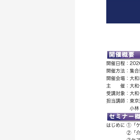
開催日程：202
開催方法：集合
開催会場：
大和
主 催：
大和
受講対象：
大和
担当講師：東京
小林 
はじめに ①「
②「介護情