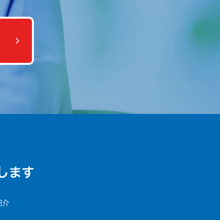
します
紹介