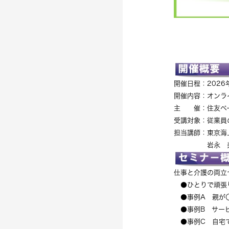
開催日程：2026
開催内容：オンラ
主 催：住友ベ
受講対象：従業員
担当講師：東京海
岩永 美穂（
仕事と介護の両立
●ひとりで頑張
●事例A 親が
●事例B サービ
●事例C 自宅で