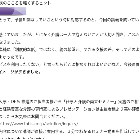
族のこころを軽くするヒント
とって、予備知識なしでいざという時に対応するのと、今回の講義を聞いて
感じていましたが、とにかく介護は一人で抱えないことが大切と聞き、これ
なりました。
単純に「制度的な話」ではなく、親の希望と、できる支援の差、そしてどの
よかったです。
ビスを利用したくない」と言ったらどこに相談すればよいかがなど、今後直
イメージが沸きました。
人事・DE＆I推進のご担当者様から『仕事と介護の両立セミナー』実施のご
と経験豊富な介護の専門家によるプレゼンテーションは主催者様より高い評
ましたらお気軽にお問合せください。
https://www.tnbls.co.jp/solution/inquiry/
内容について講師が直接ご案内する、３分でわかるセミナー動画を作成して
s.co.jp/solution/movie/