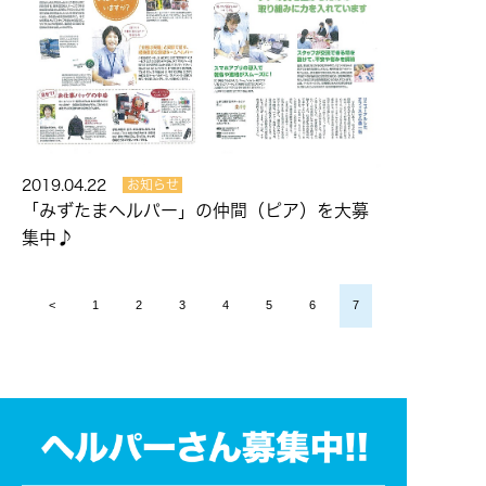
2019.04.22
お知らせ
「みずたまヘルパー」の仲間（ピア）を大募
集中♪
<
1
2
3
4
5
6
7