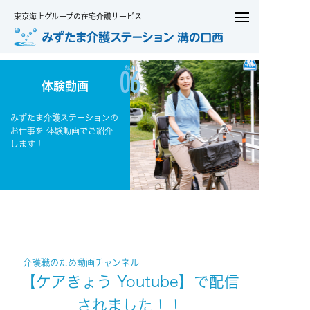
東京海上グループの在宅介護サービス
体験動画
みずたま介護ステーションの
お仕事を
体験動画でご紹介
します！
介護職のため動画チャンネル
【ケアきょう Youtube】で配信
されました！！