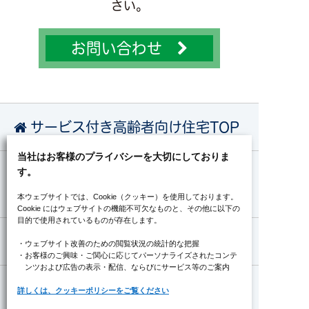
さい。
お問い合わせ
サービス付き高齢者向け住宅TOP
当社はお客様のプライバシーを大切にしておりま
す。
サービス付き高齢者向け住宅につい
て
本ウェブサイトでは、Cookie（クッキー）を使用しております。
Cookie にはウェブサイトの機能不可欠なものと、その他に以下の
目的で使用されているものが存在します。
こだわり
・ウェブサイト改善のための閲覧状況の統計的な把握
・お客様のご興味・ご関心に応じてパーソナライズされたコンテ
ンツ
および広告の表示・配信、ならびにサービス等のご案内
住宅一覧
詳しくは、クッキーポリシーをご覧ください