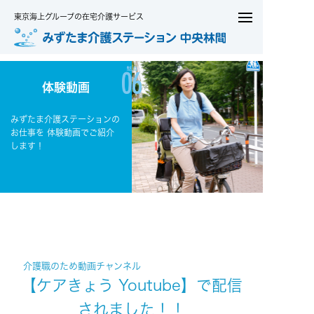
東京海上グループの在宅介護サービス
体験動画
みずたま介護ステーションの
お仕事を
体験動画でご紹介
します！
介護職のため動画チャンネル
【ケアきょう Youtube】で配信
されました！！