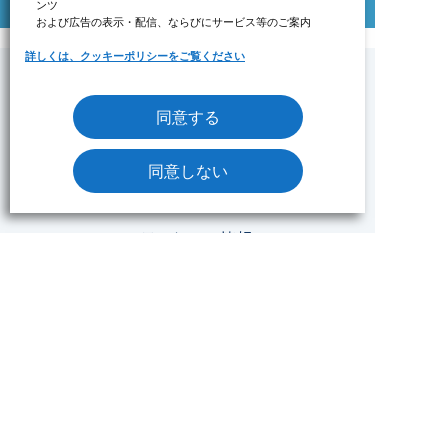
ンツ
および広告の表示・配信、ならびにサービス等のご案内
詳しくは、クッキーポリシーをご覧ください
同意する
みずたま介護ステーションについて
トピックス
同意しない
6つの魅力
ステーション情報
みずたま介護ステーションTOP
ステーション一覧
NEWS
採用情報