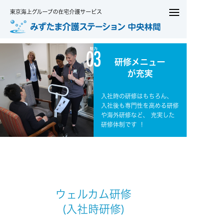
東京海上グループの在宅介護サービス
研修メニュー
が充実
入社時の研修はもちろん、
入社後も専門性を高める研修
や海外研修など、
充実した
研修体制です ！
ウェルカム研修
(入社時研修)