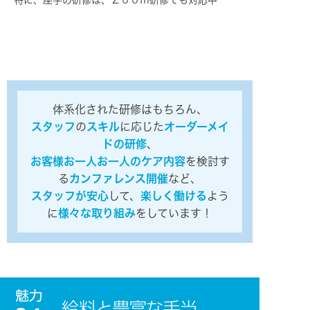
体系化された研修はもちろん、
スタッフ
の
スキル
に応じた
オーダーメイ
ドの研修
、
お客様お一人お一人のケア内容
を検討す
る
カンファレンス開催
など、
スタッフが安心
して、
楽しく働ける
よう
に
様々な取り組み
をしています！