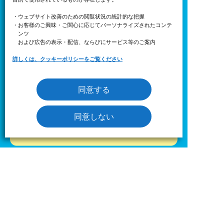
・ウェブサイト改善のための閲覧状況の統計的な把握
・お客様のご興味・ご関心に応じてパーソナライズされたコンテ
ンツ
ステーション直通電話番号
および広告の表示・配信、ならびにサービス等のご案内
詳しくは、クッキーポリシーをご覧ください
［受付時間］ 平日9：00〜17：00
同意する
同意しない