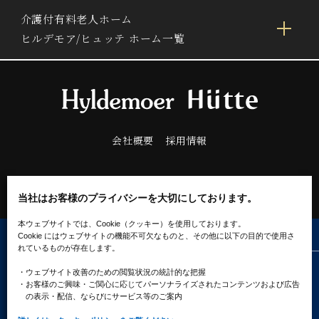
介護付有料老人ホーム
ヒルデモア/ヒュッテ ホーム一覧
会社概要
採用情報
当社はお客様のプライバシーを大切にしております。
本ウェブサイトでは、Cookie（クッキー）を使用しております。
Cookie にはウェブサイトの機能不可欠なものと、その他に以下の目的で使用さ
れているものが存在します。
・ウェブサイト改善のための閲覧状況の統計的な把握
プライバシーポリシー
ソーシャルメディアポリシー
クッキーポリシー
・お客様のご興味・ご関心に応じてパーソナライズされたコンテンツ
および広告
の表示・配信、ならびにサービス等のご案内