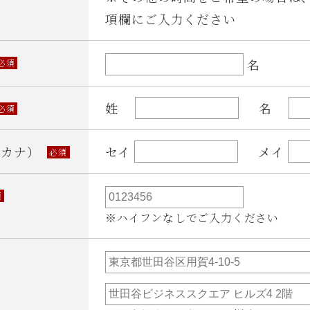
項欄にご入力ください
名
必須
姓
名
必須
（カナ）
セイ
メイ
必須
須
※ハイフンなしでご入力ください