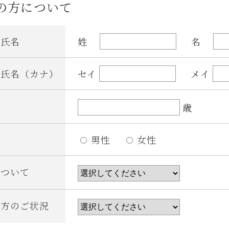
の方について
者氏名
姓
名
者氏名（カナ）
セイ
メイ
歳
男性
女性
について
の方のご状況