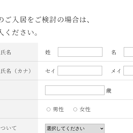
のご入居をご検討の場合は、
入ください。
者氏名
姓
名
者氏名（カナ）
セイ
メイ
歳
男性
女性
について