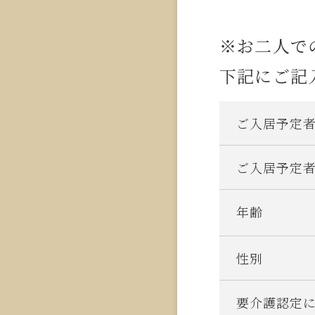
※お二人で
下記にご記
ご入居予定
ご入居予定
年齢
性別
要介護認定