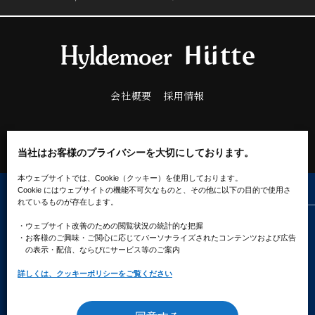
会社概要
採用情報
当社はお客様のプライバシーを大切にしております。
本ウェブサイトでは、Cookie（クッキー）を使用しております。
Cookie にはウェブサイトの機能不可欠なものと、その他に以下の目的で使用さ
れているものが存在します。
・ウェブサイト改善のための閲覧状況の統計的な把握
プライバシーポリシー
ソーシャルメディアポリシー
クッキーポリシー
・お客様のご興味・ご関心に応じてパーソナライズされたコンテンツ
および広告
の表示・配信、ならびにサービス等のご案内
詳しくは、クッキーポリシーをご覧ください