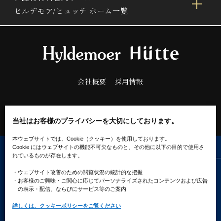
ヒルデモア/ヒュッテ ホーム一覧
会社概要
採用情報
当社はお客様のプライバシーを大切にしております。
本ウェブサイトでは、Cookie（クッキー）を使用しております。
Cookie にはウェブサイトの機能不可欠なものと、その他に以下の目的で使用さ
れているものが存在します。
・ウェブサイト改善のための閲覧状況の統計的な把握
プライバシーポリシー
ソーシャルメディアポリシー
クッキーポリシー
・お客様のご興味・ご関心に応じてパーソナライズされたコンテンツ
および広告
の表示・配信、ならびにサービス等のご案内
詳しくは、クッキーポリシーをご覧ください