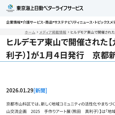
企業情報
介護サービス・商品
サステナビリティ
ニュース・トピックス
メ
社長メッセージ
在宅介護サービス
経営理念・経営方針
介護付有料老人ホーム
健康宣言
サービス付き高齢者向け
会社概要・沿革
ホーム
メディア掲載情報
ヒルデモア東山で開催された
ヒルデモア東山で開催された【
利子）】が１月４日発行 京都
2026.01.29
新聞
京都市山科区では、新しく地域コミュニティの活性化やまちづく
山交流企画 2025 手作りアート展（熊田 真利子）】は