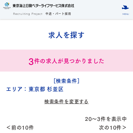
中途・パート採用
Recruiting Project
MENU
求人を探す
3
件の求人が見つかりました
［検索条件］
エリア：
東京都 杉並区
検索条件を変更する
20～3件を表示中
＜前の10件
次の10件＞