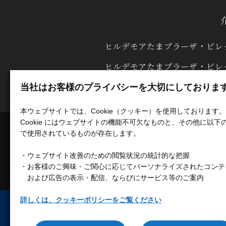
ヒルデモアたまプラーザ・ビレ
ヒルデモアたまプラーザ・ビレ
ヒルデモアたまプラーザ・ビレ
当社はお客様のプライバシーを大切にしておりま
本ウェブサイトでは、Cookie（クッキー）を使用しております。
Cookie にはウェブサイトの機能不可欠なものと、その他に以下
で使用されているものが存在します。
・ウェブサイト改善のための閲覧状況の統計的な把握
会社概要
採用情報
・お客様のご興味・ご関心に応じてパーソナライズされたコンテ
および広告の表示・配信、ならびにサービス等のご案内
詳しくは、クッキーポリシーをご覧ください
プ