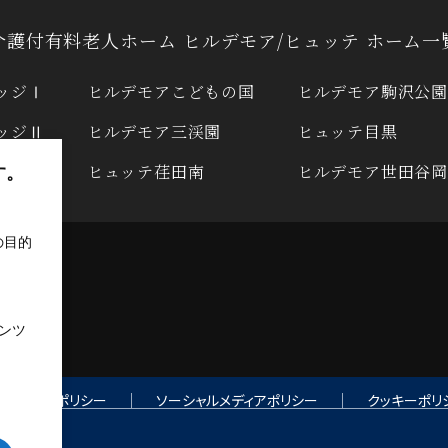
介護付有料老人ホーム
ヒルデモア/ヒュッテ ホーム一
ッジⅠ
ヒルデモアこどもの国
ヒルデモア駒沢公園
ッジⅡ
ヒルデモア三渓園
ヒュッテ目黒
ッジⅢ
ヒュッテ荏田南
ヒルデモア世田谷
す。
の目的
ンツ
ライバシーポリシー
ソーシャルメディアポリシー
クッキーポリ