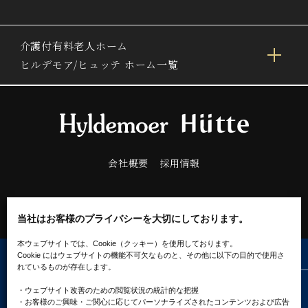
介護付有料老人ホーム
ヒルデモア/ヒュッテ ホーム一覧
会社概要
採用情報
当社はお客様のプライバシーを大切にしております。
本ウェブサイトでは、Cookie（クッキー）を使用しております。
Cookie にはウェブサイトの機能不可欠なものと、その他に以下の目的で使用さ
れているものが存在します。
プライバシーポリシー
ソーシャルメディアポリシー
・ウェブサイト改善のための閲覧状況の統計的な把握
クッキーポリシー
・お客様のご興味・ご関心に応じてパーソナライズされたコンテンツ
および広告