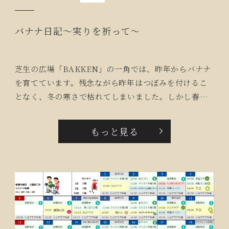
バナナ日記～実りを祈って～
芝生の広場「BAKKEN」の一角では、昨年からバナナ
を育てています。残念ながら昨年はつぼみを付けるこ
となく、冬の寒さで枯れてしまいました。しかし春に
なると元気な芽が顔を出し、太陽の光を浴びながらす
くすくと成長。7月にはつぼみを付け、美しい花を咲か
もっと見る
せました。そして今、小さいながらもバナナの房がで
き始めています。「バナナの花を初めて見た！」とい
う声も多く聞かれ、スタッフやご入居者、ご家族の皆
さまが成長を見守りながら応援しています。バナナを
通して自然と会話が生まれ、楽しみの輪が広がってい
ます。これからどのように成長していくのでしょう
か。続報をどうぞお楽しみに♪