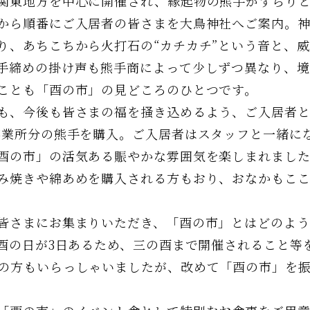
関東地方を中心に開催され、縁起物の熊手がずらり
ら順番にご入居者の皆さまを大鳥神社へご案内。神
り、あちこちから火打石の“カチカチ”という音と、
手締めの掛け声も熊手商によって少しずつ異なり、
ことも「酉の市」の見どころのひとつです。
、今後も皆さまの福を掻き込めるよう、ご入居者と
事業所分の熊手を購入。ご入居者はスタッフと一緒に
酉の市」の活気ある賑やかな雰囲気を楽しまれました
み焼きや綿あめを購入される方もおり、おなかもこ
さまにお集まりいただき、「酉の市」とはどのよう
に酉の日が3日あるため、三の酉まで開催されること等
の方もいらっしゃいましたが、改めて「酉の市」を