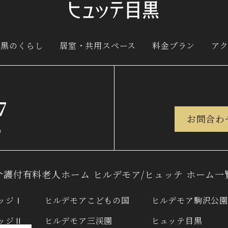
目黒の
くらし
居室・共用スペース
料金プラン
ア
7
お問合わ
）
介護付有料老人ホーム
ヒルデモア/ヒュッテ ホーム一
ッジⅠ
ヒルデモアこどもの国
ヒルデモア駒沢公園
ッジⅡ
ヒルデモア三渓園
ヒュッテ目黒