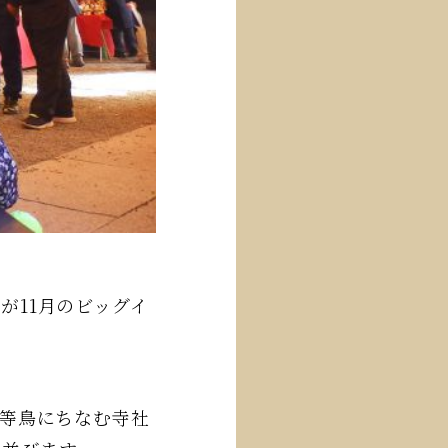
11月のビッグイ
等鳥にちなむ寺社