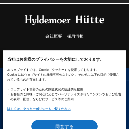
会社概要
採用情報
当社はお客様のプライバシーを大切にしております。
本ウェブサイトでは、Cookie（クッキー）を使用しております。
Cookie にはウェブサイトの機能不可欠なものと、その他に以下の目的で使用さ
れているものが存在します。
プライバシーポリシー
ソーシャルメディアポリシー
・ウェブサイト改善のための閲覧状況の統計的な把握
クッキーポリシー
・お客様のご興味・ご関心に応じてパーソナライズされたコンテンツ
および広告
の表示・配信、ならびにサービス等のご案内
詳しくは、クッキーポリシーをご覧ください
同意する