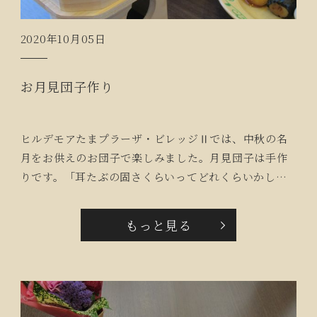
2020年10月05日
お月見団子作り
ヒルデモアたまプラーザ・ビレッジⅡでは、中秋の名
月をお供えのお団子で楽しみました。月見団子は手作
りです。「耳たぶの固さくらいってどれくらいかし
ら？」「いまは買って来ちゃうけど、子供と作ったこ
とあるわ。」と思い出を話しながら生地をこね、丸め
もっと見る
ると、可愛らしいお団子が出来上がりました。皆様素
晴らしい満月と共にお月見団子を楽しんでいただきま
した。