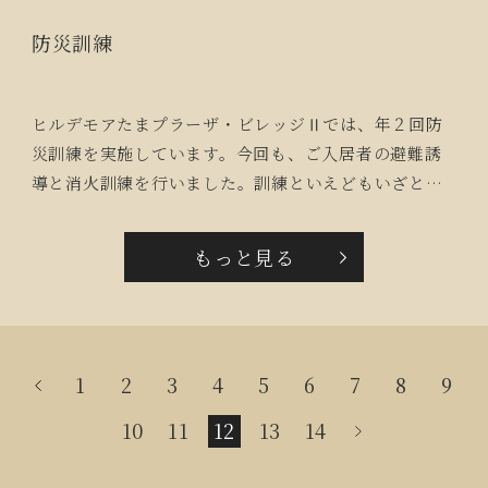
防災訓練
ヒルデモアたまプラーザ・ビレッジⅡでは、年２回防
災訓練を実施しています。今回も、ご入居者の避難誘
導と消火訓練を行いました。訓練といえどもいざとい
う時に備えて真剣に行います。ご入居者にもその緊張
感が伝わったご様子で「自分達でも、なんとかしなき
もっと見る
ゃね！」と話し合っておられました。
1
2
3
4
5
6
7
8
9
10
11
12
13
14