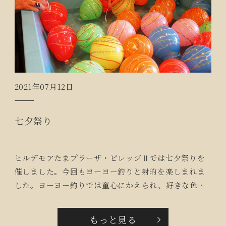
2021年07月12日
七夕祭り
ヒルデモアたまプラーザ・ビレッジⅡでは七夕祭りを
催しました。今回もヨーヨー釣りと射的を楽しまれま
した。ヨーヨー釣りでは童心にかえられ、好きな色の
ヨーヨーが釣れるまで何度もされていました。射的で
は的を狙う目は真剣そのもの。当たったときは大はし
もっと見る
ゃぎです。「孫の分もヨーヨーもらうね！」「もっと