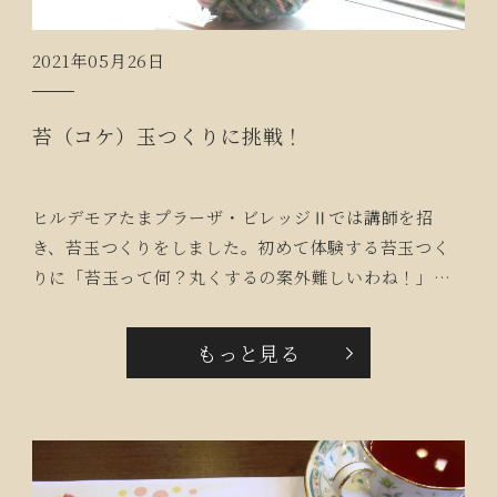
2021年05月26日
苔（コケ）玉つくりに挑戦！
ヒルデモアたまプラーザ・ビレッジⅡでは講師を招
き、苔玉つくりをしました。初めて体験する苔玉つく
りに「苔玉って何？丸くするの案外難しいわね！」と
ワクワクしながら真剣に手を動かしておられました。
「一年後どれくらい大きくなるかしら？」と皆様出来
もっと見る
上がりに満足されていました。※今回の苔玉つくりで
は根を水苔で包み、その周りを毛糸で巻いています。