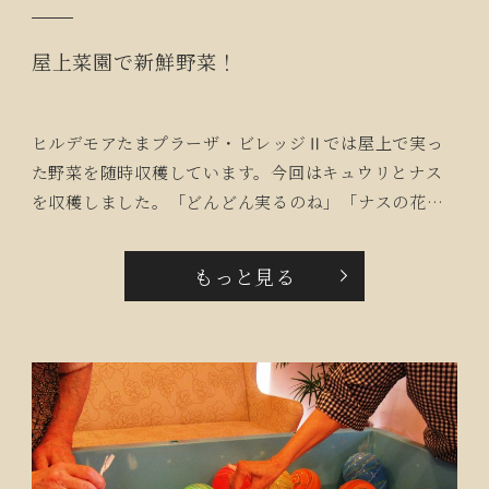
屋上菜園で新鮮野菜！
ヒルデモアたまプラーザ・ビレッジⅡでは屋上で実っ
た野菜を随時収穫しています。今回はキュウリとナス
を収穫しました。「どんどん実るのね」「ナスの花っ
てきれいな色ね」と楽しまれていました。キュウリは
「たたきキュウリ」を作り、夕食に添えると「キュウ
もっと見る
リのにおいが濃いね」「おかわりください」と好評で
した。