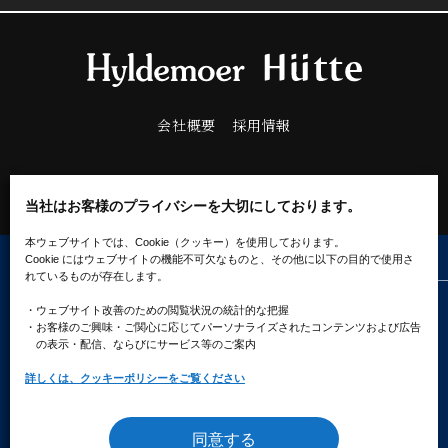
会社概要
採用情報
当社はお客様のプライバシーを大切にしております。
本ウェブサイトでは、Cookie（クッキー）を使用しております。
Cookie にはウェブサイトの機能不可欠なものと、その他に以下の目的で使用さ
れているものが存在します。
プライバシーポリシー
ソーシャルメディアポリシー
・ウェブサイト改善のための閲覧状況の統計的な把握
クッキーポリシー
・お客様のご興味・ご関心に応じてパーソナライズされたコンテンツ
および広告
の表示・配信、ならびにサービス等のご案内
詳しくは、クッキーポリシーをご覧ください
同意する