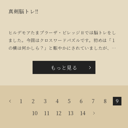
真剣脳トレ‼
ヒルデモアたまプラーザ・ビレッジⅡでは脳トレをし
ました。今回はクロスワードパズルです。初めは「１
の横は何かしら？」と賑やかにされていましたが、次
第にお喋りなくなり真剣に取り組んでおられました。
「部屋でもやってもみる。」と用紙をお持ち帰りにな
もっと見る
られた方もいらっしゃいました。
1
2
3
4
5
6
7
8
9
10
11
12
13
14