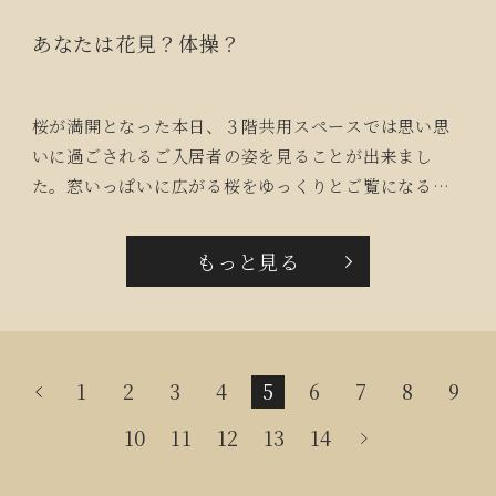
あなたは花見？体操？
桜が満開となった本日、３階共用スペースでは思い思
いに過ごされるご入居者の姿を見ることが出来まし
た。窓いっぱいに広がる桜をゆっくりとご覧になる
方々、桜を横目で見ながら体操に励まれる方々です。
皆さんが「ここで見る桜が一番好きです」と雨に濡れ
もっと見る
る満開の桜を楽しんでおられました。
1
2
3
4
5
6
7
8
9
10
11
12
13
14