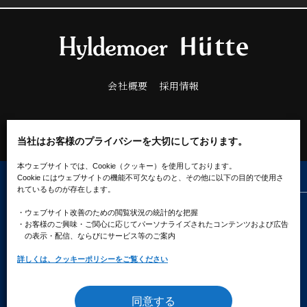
会社概要
採用情報
当社はお客様のプライバシーを大切にしております。
本ウェブサイトでは、Cookie（クッキー）を使用しております。
Cookie にはウェブサイトの機能不可欠なものと、その他に以下の目的で使用さ
れているものが存在します。
プライバシーポリシー
ソーシャルメディアポリシー
・ウェブサイト改善のための閲覧状況の統計的な把握
クッキーポリシー
・お客様のご興味・ご関心に応じてパーソナライズされたコンテンツ
および広告
の表示・配信、ならびにサービス等のご案内
詳しくは、クッキーポリシーをご覧ください
同意する