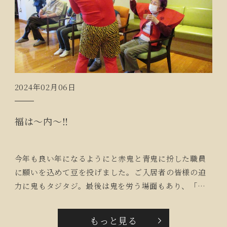
2024年02月06日
福は～内～‼
今年も良い年になるようにと赤鬼と青鬼に扮した職員
に願いを込めて豆を投げました。ご入居者の皆様の迫
力に鬼もタジタジ。最後は鬼を労う場面もあり、「鬼
は外‼福は内‼」の大きな声と笑顔溢れる節分のイベン
トでした。
もっと見る