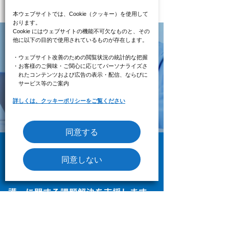
本ウェブサイトでは、Cookie（クッキー）を使用して
おります。
Cookie にはウェブサイトの機能不可欠なものと、その
他に以下の目的で使用されているものが存在します。
ご相談・お問い合わせはこちらから
・ウェブサイト改善のための閲覧状況の統計的な把握
・お客様のご興味・ご関心に応じてパーソナライズさ
れたコンテンツ
および広告の表示・配信、ならびに
サービス等のご案内
お問い合わせフォームへ
詳しくは、クッキーポリシーをご覧ください
同意する
同意しない
法人向けソリューションサービス
現場経験豊富な介護のプロが「介
護」に関する課題解決を支援します
TOP