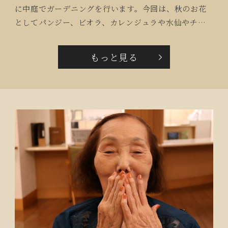
に中庭でガーデニングを行います。今回は、秋のお花
としてパンジー、ビオラ、カレンジュラや水仙やチュ
ーリップの球根などを準備してもらい、ご入居者にも
中庭に集まっていただきました。ご入居者はスタッフ
もっと見る
と一緒に花苗を選び、配置も考えてとても楽しそう
で、お花の名前を聞いたり、お花の説明をしてもらい
ながら楽しい時間を過ごしていました。球根は春にな
ってからのお楽しみですが、ラウンジから見える花壇
は、黄色やオレンジなどの花で華やかになってきまし
た。