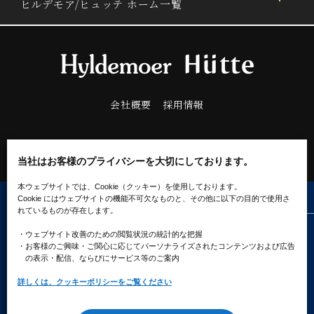
ヒルデモア/ヒュッテ ホーム一覧
会社概要
採用情報
当社はお客様のプライバシーを大切にしております。
本ウェブサイトでは、Cookie（クッキー）を使用しております。
Cookie にはウェブサイトの機能不可欠なものと、その他に以下の目的で使用さ
れているものが存在します。
プライバシーポリシー
ソーシャルメディアポリシー
・ウェブサイト改善のための閲覧状況の統計的な把握
クッキーポリシー
・お客様のご興味・ご関心に応じてパーソナライズされたコンテンツ
および広告
の表示・配信、ならびにサービス等のご案内
詳しくは、クッキーポリシーをご覧ください