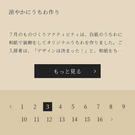
涼やかにうちわ作り
７月のものづくりアクティビティは、白紙のうちわに
和紙で装飾をしてオリジナルうちわを作りました。ご
入居者は、「デザインは決まった！」と、和紙をちぎ
り、真ん中にご自身のイニシャルをデザインされ、そ
の周りにグラデーションをつけながら装飾されまし
もっと見る
た。「初めて作ったけど、なかなかいいね！」と大満
足！軽やかな風あたりを感じられるひとときとなりま
した。
1
2
3
4
5
6
7
8
9
10
11
12
13
14
15
16