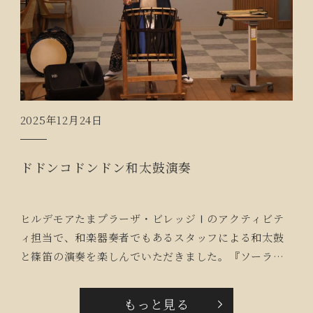
2025年12月24日
ドドンコドンドン和太鼓演奏
ヒルデモアたまプラーザ・ビレッジⅠのアクティビテ
ィ担当で、和楽器奏者でもあるスタッフによる和太鼓
と篠笛の演奏を楽しんでいただきました。『ソーラン
節』や美空ひばりさんの『リンゴ追分』、創作曲など
を和太鼓や篠笛、唄を交えながら演奏されました。初
もっと見る
めは和太鼓の身体に響く音にビックリされていました