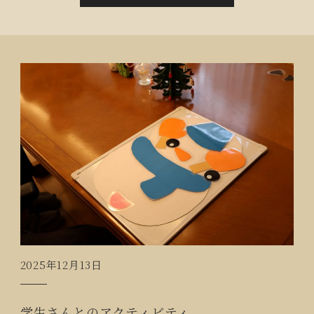
が、慣れてくると手足でリズムを取りながら聴かれて
いる方、感動され涙される方もおられました。ご入居
者も一緒に太鼓を演奏するコーナーでは、初めて太鼓
を叩く方もいらっしゃいましたが、皆さん息を合わせ
て『ドンドンドン、カツカツカツ』とリズムを合わせ
て演奏されていました。日本が誇る素晴らしい伝統芸
能にすっかり魅了された日となりました。
2025年12月13日
学生さんとのアクティビティ