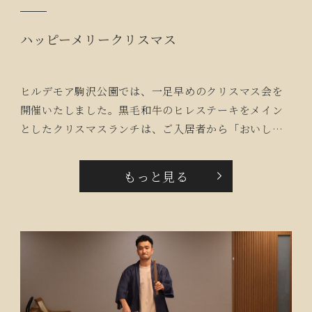
ハッピーメリークリスマス
ヒルデモア駒沢公園では、一足早めのクリスマス会を
開催いたしました。黒毛和牛のヒレステーキをメイン
としたクリスマスランチは、ご入居者から「おいしか
った」ととても好評でした。ランチの後には、ヴァイ
オリンデュオによるクリスマスコンサート。クラシッ
もっと見る
クやクリスマスメドレーの他に『星に願いを』『見上
げてごらん夜の星を』などを演奏されました。目を瞑
りながらリズムをとる方や、演奏の合間には大きく拍
手して喜んでいらっしゃる方など皆様とても楽しんで
おられました。アンコールの『故郷』では皆さんで合
唱し、最後に「ブラボー」と演者に声をかけられるな
ど楽しいクリスマスを過ごしていただきました。