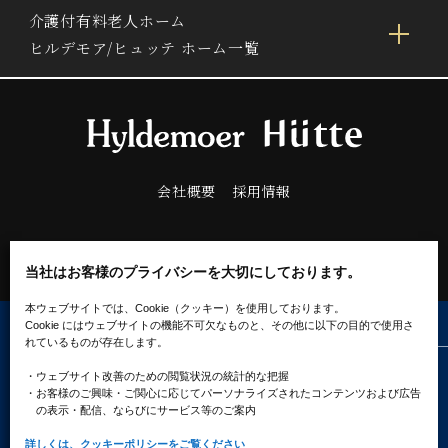
介護付有料老人ホーム
ヒルデモア/ヒュッテ ホーム一覧
会社概要
採用情報
当社はお客様のプライバシーを大切にしております。
本ウェブサイトでは、Cookie（クッキー）を使用しております。
Cookie にはウェブサイトの機能不可欠なものと、その他に以下の目的で使用さ
れているものが存在します。
プライバシーポリシー
ソーシャルメディアポリシー
・ウェブサイト改善のための閲覧状況の統計的な把握
クッキーポリシー
・お客様のご興味・ご関心に応じてパーソナライズされたコンテンツ
および広告
の表示・配信、ならびにサービス等のご案内
詳しくは、クッキーポリシーをご覧ください