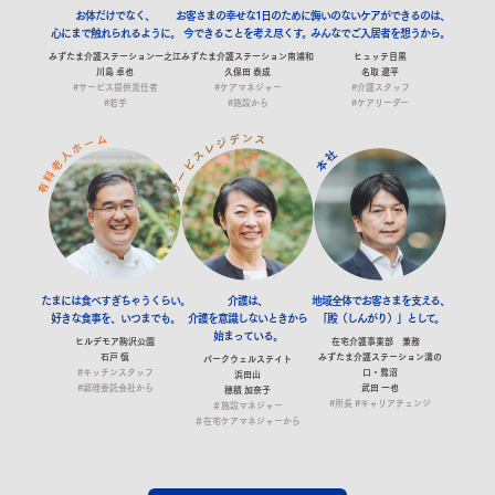
お体だけでなく、
お客さまの幸せな1日のために、
悔いのないケアができるのは、
心にまで触れられるように。
今できることを考え尽くす。
みんなでご入居者を想うから。
みずたま介護ステーション一之江
みずたま介護ステーション南浦和
ヒュッテ目黒
川島 卓也
久保田 泰成
名取 遼平
#サービス提供責任者
#ケアマネジャー
#介護スタッフ
#若手
#施設から
#ケアリーダー
ン
ム
デ
ス
ー
ジ
ホ
レ
人
ス
社
老
ビ
本
料
ー
有
サ
ア
二
シ
たまには
食べすぎちゃうくらい。
介護は、
地域全体でお客さまを支える、
好きな食事を、いつまでも。
介護を意識しないときから
「殿（しんがり）」として。
始まっている。
ヒルデモア駒沢公園
在宅介護事業部 兼務
石戸 慎
みずたま介護ステーション溝の
パークウェルステイト
#キッチンスタッフ
口・鷺沼
浜田山
#調理委託会社から
武田 一也
穂積 加奈子
#所長
#キャリアチェンジ
＃施設マネジャー
＃在宅ケアマネジャーから