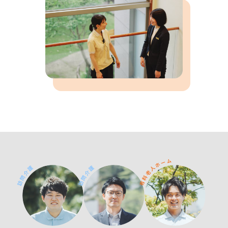
ム
ー
ホ
護
護
人
介
介
老
問
問
料
訪
訪
有