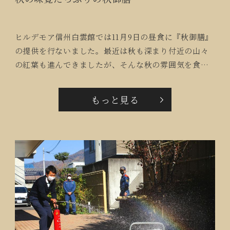
ヒルデモア信州白雲館では11月9日の昼食に『秋御膳』
の提供を行ないました。最近は秋も深まり付近の山々
の紅葉も進んできましたが、そんな秋の雰囲気を食事
でも楽しんでいただこうと考案したメニューは松茸ご
飯に秋鮭のごまみそ焼き、柿なますや海老芋の菊花
もっと見る
餡、デザートには栗とまさに『秋の味覚たっぷり』。
ご入居者の皆さんからも『華やかで美味しそう』『松
茸ご飯が美味しい』とご好評の声をいただくことがで
きました。