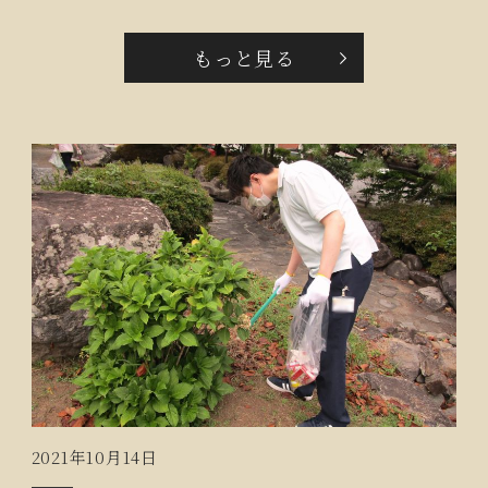
飯です。今年は適度な降雨と気温の低下で近年まれに
みる豊作だそうです。準備をしているキッチンから松
もっと見る
茸の香りがふんわり漂ってきます。大きな松茸が入っ
たご飯に『ああ、松茸のいい香りがするわね～』『こ
んなに食べるとお腹いっぱいだわ』とおっしゃりなが
ら、皆様にこやかに秋の味覚を楽しまれていらっしゃ
いました。
2021年10月14日