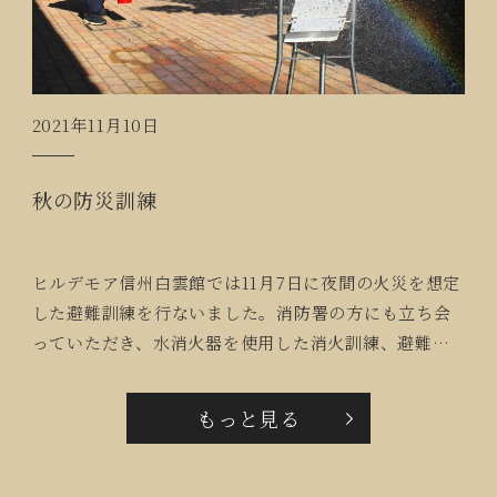
2021年11月10日
秋の防災訓練
ヒルデモア信州白雲館では11月7日に夜間の火災を想定
した避難訓練を行ないました。消防署の方にも立ち会
っていただき、水消火器を使用した消火訓練、避難器
具や避難経路の確認をしています。避難訓練ではスタ
ッフが協力してご入居者を誘導、居室を巡回して大き
もっと見る
な声で避難を呼びかけるなど緊張感をもって取組むこ
とができました。今後も様々な状況を想定し定期的な
訓練を行って参ります。