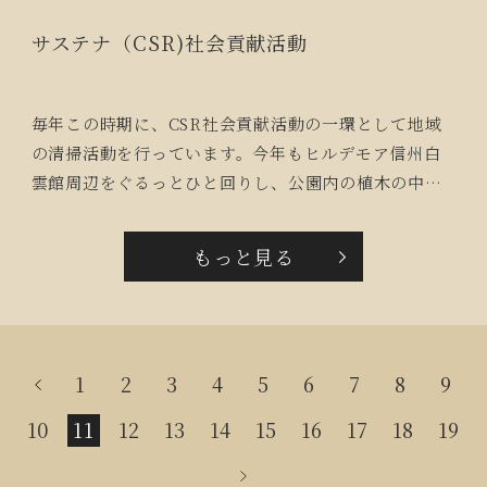
サステナ（CSR)社会貢献活動
毎年この時期に、CSR社会貢献活動の一環として地域
の清掃活動を行っています。今年もヒルデモア信州白
雲館周辺をぐるっとひと回りし、公園内の植木の中の
ゴミ、道路に落ちている吸い殻等を拾いました。朝、
仕事前の30分間、町がきれいになると清々しい気持ち
もっと見る
になります。
1
2
3
4
5
6
7
8
9
10
11
12
13
14
15
16
17
18
19