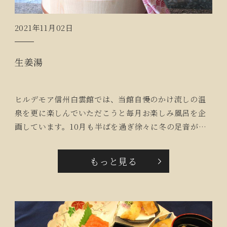
2021年11月02日
生姜湯
ヒルデモア信州白雲館では、当館自慢のかけ流しの温
泉を更に楽しんでいただこうと毎月お楽しみ風呂を企
画しています。10月も半ばを過ぎ徐々に冬の足音が近
付く10月は『生姜湯』です。温泉にスライスした生姜
を入れ、生姜の入浴剤と併せてご入居者にゆっくり温
もっと見る
まっていただきました。