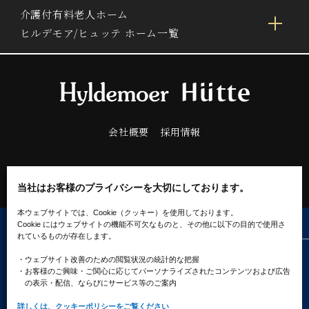
介護付有料老人ホーム
ヒルデモア/ヒュッテ ホーム一覧
会社概要
採用情報
当社はお客様のプライバシーを大切にしております。
本ウェブサイトでは、Cookie（クッキー）を使用しております。
Cookie にはウェブサイトの機能不可欠なものと、その他に以下の目的で使用さ
れているものが存在します。
プライバシーポリシー
ソーシャルメディアポリシー
・ウェブサイト改善のための閲覧状況の統計的な把握
クッキーポリシー
・お客様のご興味・ご関心に応じてパーソナライズされたコンテンツ
および広告
の表示・配信、ならびにサービス等のご案内
詳しくは、クッキーポリシーをご覧ください