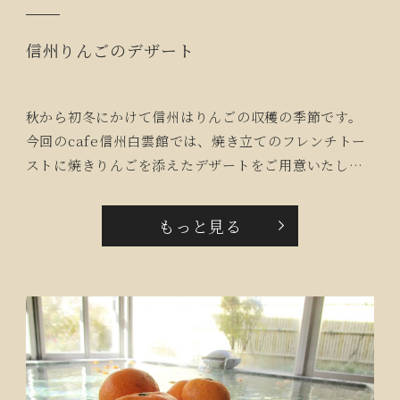
信州りんごのデザート
秋から初冬にかけて信州はりんごの収穫の季節です。
今回のcafe信州白雲館では、焼き立てのフレンチトー
ストに焼きりんごを添えたデザートをご用意いたしま
した。キッチンスタッフがご入居者の目の前でフレン
チトーストを焼くと、甘くおいしそうな香りがしてき
もっと見る
ます。『いい匂い！ふわふわでおいしい！』と皆様完
食。『ワインに合いそうなデザートだね』と赤ワイン
と一緒に召し上がられるご入居者もいらっしゃいまし
た。それぞれの楽しみ方でcafeのひとときを過ごして
いただきました。