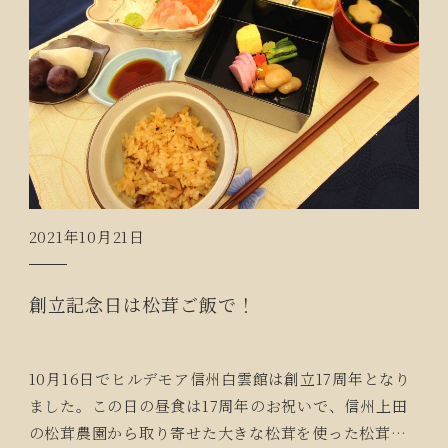
2021年10月21日
創立記念日は松茸ご飯で！
10月16日でヒルデモア信州白雲館は創立17周年となり
ました。この日の昼食は17周年のお祝いで、信州上田
の松茸農園から取り寄せた大きな松茸を使った松茸ご